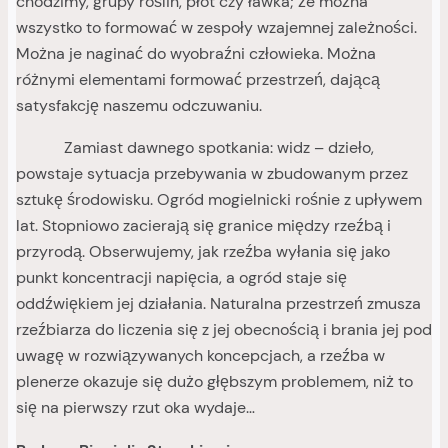
chodzimy, grupy roślin, płot czy ławka; że można
wszystko to formować w zespoły wzajemnej zależności.
Można je naginać do wyobraźni człowieka. Można
różnymi elementami formować przestrzeń, dającą
satysfakcję naszemu odczuwaniu.
Zamiast dawnego spotkania: widz – dzieło,
powstaje sytuacja przebywania w zbudowanym przez
sztukę środowisku. Ogród mogielnicki rośnie z upływem
lat. Stopniowo zacierają się granice między rzeźbą i
przyrodą. Obserwujemy, jak rzeźba wyłania się jako
punkt koncentracji napięcia, a ogród staje się
oddźwiękiem jej działania. Naturalna przestrzeń zmusza
rzeźbiarza do liczenia się z jej obecnością i brania jej pod
uwagę w rozwiązywanych koncepcjach, a rzeźba w
plenerze okazuje się dużo głębszym problemem, niż to
się na pierwszy rzut oka wydaje…