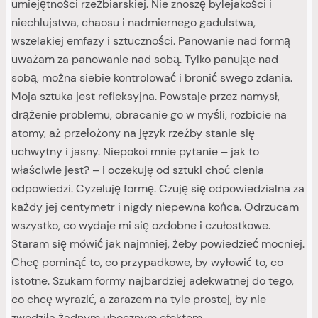
umiejętności rzeźbiarskiej. Nie znoszę bylejakości i
niechlujstwa, chaosu i nadmiernego gadulstwa,
wszelakiej emfazy i sztuczności. Panowanie nad formą
uważam za panowanie nad sobą. Tylko panując nad
sobą, można siebie kontrolować i bronić swego zdania.
Moja sztuka jest refleksyjna. Powstaje przez namysł,
drążenie problemu, obracanie go w myśli, rozbicie na
atomy, aż przełożony na język rzeźby stanie się
uchwytny i jasny. Niepokoi mnie pytanie – jak to
właściwie jest? – i oczekuję od sztuki choć cienia
odpowiedzi. Cyzeluję formę. Czuję się odpowiedzialna za
każdy jej centymetr i nigdy niepewna końca. Odrzucam
wszystko, co wydaje mi się ozdobne i czułostkowe.
Staram się mówić jak najmniej, żeby powiedzieć mocniej.
Chcę pominąć to, co przypadkowe, by wyłowić to, co
istotne. Szukam formy najbardziej adekwatnej do tego,
co chcę wyrazić, a zarazem na tyle prostej, by nie
zwodziła żadnym ubocznym efektem.