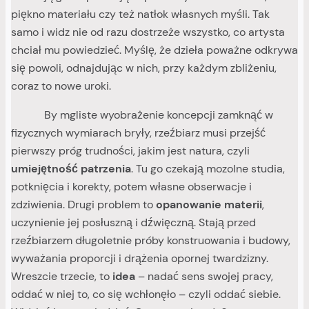
piękno materiału czy też natłok własnych myśli. Tak
samo i widz nie od razu dostrzeże wszystko, co artysta
chciał mu powiedzieć. Myślę, że dzieła poważne odkrywa
się powoli, odnajdując w nich, przy każdym zbliżeniu,
coraz to nowe uroki.
By mgliste wyobrażenie koncepcji zamknąć w
fizycznych wymiarach bryły, rzeźbiarz musi przejść
pierwszy próg trudności, jakim jest natura, czyli
umiejętność patrzenia
. Tu go czekają mozolne studia,
potknięcia i korekty, potem własne obserwacje i
zdziwienia. Drugi problem to
opanowanie materii
,
uczynienie jej posłuszną i dźwięczną. Stają przed
rzeźbiarzem długoletnie próby konstruowania i budowy,
wyważania proporcji i drążenia opornej twardzizny.
Wreszcie trzecie, to
idea
– nadać sens swojej pracy,
oddać w niej to, co się wchłonęło – czyli oddać siebie.