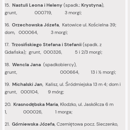
15.
Nastuli Leona i Heleny
(spadk.:
Krystyna
),
grunt, 000719, 3 morgi;
16.
Orzechowska Józefa
, Katowice ul. Kościelna 39;
dom, 000064, 3 morgi;
17.
Trzosińskiego Stefana i Stefanii
(spadk. z
Gdańska); grunt, 000326, 5 i 2/3 morgi;
18.
Wencla Jana
(spadkobiercy),
grunt, 000664, 13 i ½ morgi;
19.
Michalski Jan
, Kalisz, ul. Śródmiejska 13 m 4; dom i
grunt, 000104, 9 mórg;
20.
Krasnodębska Maria
, Kłodzko, ul. Jaskółcza 6 m
1, 000026, 1 morga;
21.
Górniewska Józefa
, Czemiętowa pocz. Sieczenko,