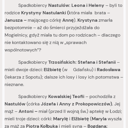
Spadkobiercy
Nastulów: Leona i Heleny
– byli to
rodzice
Krystyny Nastulanki (
która miała brata –
Janusza –
mającego córkę
Annę
).
Krystyna
zmarła
bezpotomnie – aż do śmierci przyjeżdżała do
Mogielnicy, gdyż miała tu dom po rodzicach – dlaczego
nie kontaktowano się z nią w „sprawach
wspólnotowych”?
Spadkobiercy
Trzosińskich: Stefana i Stefanii
–
mieli dwoje dzieci:
Elżbietę
(w Gdańsku) i
Radosława
(lekarza z Sopotu); dalsze ich losy i losy ich potomstwa –
nieznane.
Spadkobiercy
Kowalskiej Teofii
– pochodziła z
Nastulów
(córka
Józefa i Anny z Prokopowiczów).
Jej
mąż –
Antoni –
miał (przed II wojną św.) aptekę w Łodzi;
mieli troje dzieci: córki:
Marylę
i
Elżbietę
(
Maryla
wyszła
za mąż za
Piotra Kołbuka
i mieli syna –
Bogdana;