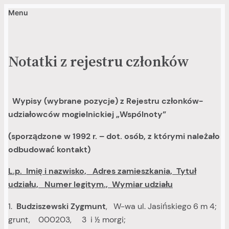
Menu
Przejdź
do
treści
Notatki z rejestru członków
Wypisy (wybrane pozycje) z Rejestru członków-
udziałowców mogielnickiej „Wspólnoty”
(sporządzone w 1992 r. – dot. osób, z którymi należało
odbudować kontakt)
L.p. Imię i nazwisko, Adres zamieszkania, Tytuł
udziału, Numer legitym., Wymiar udziału
1.
Budziszewski Zygmunt
, W-wa ul. Jasińskiego 6 m 4;
grunt, 000203, 3 i ½ morgi;