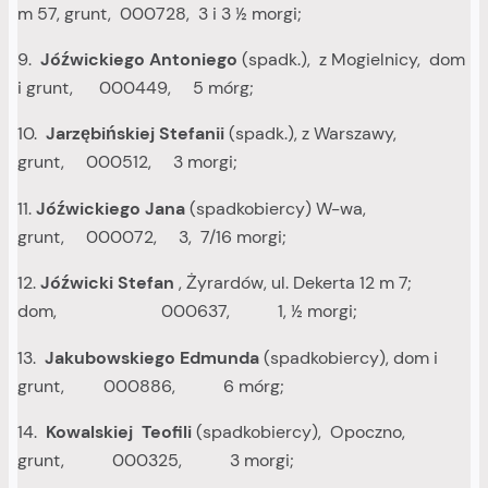
m 57, grunt, 000728, 3 i 3 ½ morgi;
9.
Jóźwickiego Antoniego
(spadk.), z Mogielnicy, dom
i grunt, 000449, 5 mórg;
10.
Jarzębińskiej Stefanii
(spadk.), z Warszawy,
grunt, 000512, 3 morgi;
11.
Jóźwickiego Jana
(spadkobiercy) W-wa,
grunt, 000072, 3, 7/16 morgi;
12.
Jóźwicki Stefan
, Żyrardów, ul. Dekerta 12 m 7;
dom, 000637, 1, ½ morgi;
13.
Jakubowskiego Edmunda
(spadkobiercy), dom i
grunt, 000886, 6 mórg;
14.
Kowalskiej Teofili
(spadkobiercy), Opoczno,
grunt, 000325, 3 morgi;