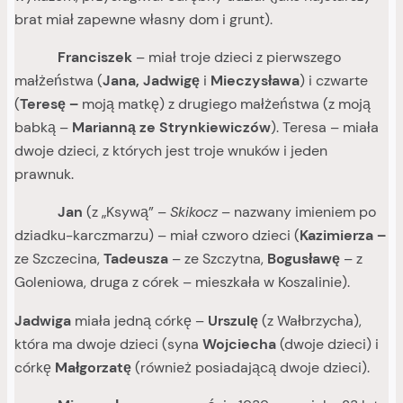
brat miał zapewne własny dom i grunt).
Franciszek
– miał troje dzieci z pierwszego
małżeństwa (
Jana, Jadwigę
i
Mieczysława
) i czwarte
(
Teresę –
moją matkę) z drugiego małżeństwa (z moją
babką –
Marianną ze Strynkiewiczów
). Teresa – miała
dwoje dzieci, z których jest troje wnuków i jeden
prawnuk.
Jan
(z „Ksywą” –
Skikocz
– nazwany imieniem po
dziadku-karczmarzu) – miał czworo dzieci (
Kazimierza –
ze Szczecina,
Tadeusza
– ze Szczytna,
Bogusławę
– z
Goleniowa, druga z córek – mieszkała w Koszalinie).
Jadwiga
miała jedną córkę –
Urszulę
(z Wałbrzycha),
która ma dwoje dzieci (syna
Wojciecha
(dwoje dzieci) i
córkę
Małgorzatę
(również posiadającą dwoje dzieci).