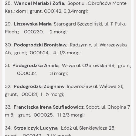
28.
Wencel Mariab i Zofia
, Sopot ul. Obrońców Monte
Kas.; dom i grunt, 000142, 6,3,4morgi;
29.
Liszewska Maria
, Starogard Szczeciński, ul. 11 Pułku
Piech.; 000230, 2 morgi;
30.
Podogrodzki Bronisław
, Radzymin, ul. Warszawska
45, grunt; 000524, 4 i 1/3 morgi;
31.
Podogrodzka Aniela
, W-wa ul. Ożarowska 69; grunt,
000032, 3 morgi;
32.
Podogrodzki Zbigniew
, Inowrocław ul. Wałowa 21;
grunt, 000121, 1 i ½ morgi;
33.
Franciszka Irena Szufladowicz
, Sopot, ul. Chopina 7
m 5; grunt, 000025, 1 i 2/3 morgi;
34.
Strzelczyk Lucyna
, Łódź ul. Sienkiewicza 25;
grunt, 000347, 3 i ¼ morgi;