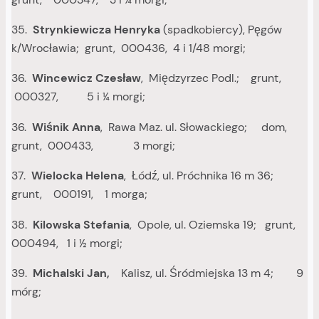
35.
Strynkiewicza Henryka
(spadkobiercy), Pęgów
k/Wrocławia; grunt, 000436, 4 i 1/48 morgi;
36.
Wincewicz Czesław
, Międzyrzec Podl.; grunt,
000327, 5 i ¼ morgi;
36.
Wiśnik Anna
, Rawa Maz. ul. Słowackiego; dom,
grunt, 000433, 3 morgi;
37.
Wielocka Helena
, Łódź, ul. Próchnika 16 m 36;
grunt, 000191, 1 morga;
38.
Kilowska Stefania
, Opole, ul. Oziemska 19; grunt,
000494, 1 i ½ morgi;
39.
Michalski Jan,
Kalisz, ul. Śródmiejska 13 m 4; 9
mórg;