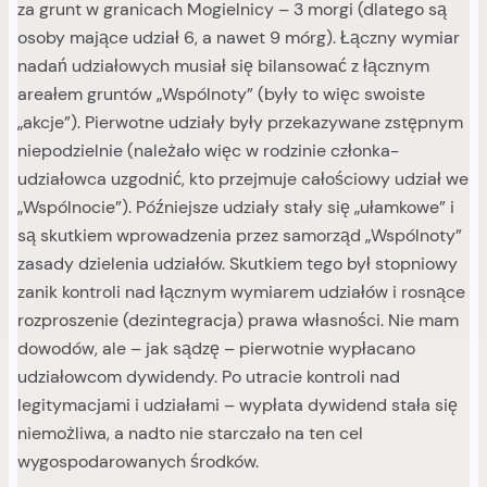
za grunt w granicach Mogielnicy – 3 morgi (dlatego są
osoby mające udział 6, a nawet 9 mórg). Łączny wymiar
nadań udziałowych musiał się bilansować z łącznym
areałem gruntów „Wspólnoty” (były to więc swoiste
„akcje”). Pierwotne udziały były przekazywane zstępnym
niepodzielnie (należało więc w rodzinie członka-
udziałowca uzgodnić, kto przejmuje całościowy udział we
„Wspólnocie”). Późniejsze udziały stały się „ułamkowe” i
są skutkiem wprowadzenia przez samorząd „Wspólnoty”
zasady dzielenia udziałów. Skutkiem tego był stopniowy
zanik kontroli nad łącznym wymiarem udziałów i rosnące
rozproszenie (dezintegracja) prawa własności. Nie mam
dowodów, ale – jak sądzę – pierwotnie wypłacano
udziałowcom dywidendy. Po utracie kontroli nad
legitymacjami i udziałami – wypłata dywidend stała się
niemożliwa, a nadto nie starczało na ten cel
wygospodarowanych środków.