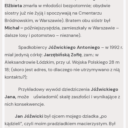
Elżbieta
zmarła w młodości bezpotomnie; obydwie
siostry już nie żyją i spoczywają na Cmentarzu
Bródnowskim, w Warszawie). Bratem obu sióstr był
Michał –
późniejszysędzia, zamieszkały w Warszawie –
dalsze losy i potomstwo – nieznane).
Spadkobiercy
Jóźwickiego Antoniego
– w 1992 r.
miał jedyną córkę:
Jarzębińską Zofię
, zam.: w
Aleksandrowie Łódzkim, przy ul. Wojska Polskiego 28 m
18; (skoro jest adres, to dlaczego nie utrzymywano z nią
kontaktu?);
Przykładowy wywód dziedziczenia
Jóźwickiego
Jana,
może uświadomić skalę zaszłości i wynikające z
nich konsekwencje.
Jan Jóźwicki
był ojcem mojego dziadka „po
kądzieli”, czyli moim pradziadkiem macierzystym. Był