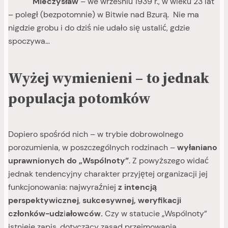
Mieczysław
– we wrześniu 1939 r., w wieku 23 lat
– poległ (bezpotomnie) w Bitwie nad Bzurą. Nie ma
nigdzie grobu i do dziś nie udało się ustalić, gdzie
spoczywa…
Wyżej wymienieni – to jednak
populacja potomków
Dopiero spośród nich – w trybie dobrowolnego
porozumienia, w poszczególnych rodzinach –
wyłaniano
uprawnionych do „Wspólnoty”
. Z powyższego widać
jednak tendencyjny charakter przyjętej organizacji jej
funkcjonowania: najwyraźniej
z intencją
perspektywicznej
,
sukcesywnej, weryfikacji
członków-udz
i
ałowców.
Czy w statucie „Wspólnoty”
istnieje zapis, dotyczący zasad przejmowania