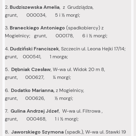
2.
Budziszewska Amelia
, z Grudziądza,
grunt, 000034, 5 i ½ morgi;
3.
Braneckiego
Antoniego
(spadkobiercy) z
Mogielnicy; grunt, 000178, 6 i ½ morgi;
4.
Dudziński Franciszek
, Szczecin ul. Leona Hejki 17/14;
grunt, 000541, 1 morga;
5.
Dębniak Czesław
, W-wa ul. Widok 20 m 8,
grunt, 000627, ¼ morgi;
6.
Dodatko Marianna,
z Mogielnicy,
grunt, 000626, ½ morgi;
7.
Gulina Andrzej Józef
, W-wa ul. Filtrowa ,
grunt, 000468, 1 i ½ morgi;
8.
Jaworskiego Szymona
(spadk.), W-wa ul. Stawki 19