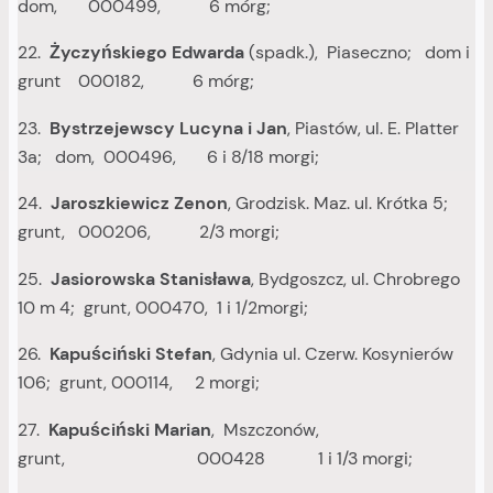
dom, 000499, 6 mórg;
22.
Życzyńskiego Edwarda
(spadk.), Piaseczno; dom i
grunt 000182, 6 mórg;
23.
Bystrzejewscy Lucyna i Jan
, Piastów, ul. E. Platter
3a; dom, 000496, 6 i 8/18 morgi;
24.
Jaroszkiewicz Zenon
, Grodzisk. Maz. ul. Krótka 5;
grunt, 000206, 2/3 morgi;
25.
Jasiorowska Stanisława
, Bydgoszcz, ul. Chrobrego
10 m 4; grunt, 000470, 1 i 1/2morgi;
26.
Kapuściński Stefan
, Gdynia ul. Czerw. Kosynierów
106; grunt, 000114, 2 morgi;
27.
Kapuściński Marian
, Mszczonów,
grunt, 000428 1 i 1/3 morgi;