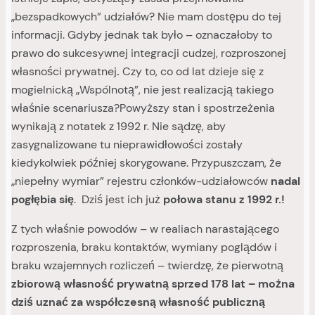
„bezspadkowych” udziałów? Nie mam dostępu do tej
informacji. Gdyby jednak tak było – oznaczałoby to
prawo do sukcesywnej integracji cudzej, rozproszonej
własności prywatnej
.
Czy to, co od lat dzieje się z
mogielnicką „Wspólnotą”, nie jest realizacją takiego
właśnie scenariusza?Powyższy stan i spostrzeżenia
wynikają z notatek z 1992 r. Nie sądzę, aby
zasygnalizowane tu nieprawidłowości zostały
kiedykolwiek później skorygowane. Przypuszczam, że
„niepełny wymiar” rejestru członków-udziałowców
nadal
pogłębia się
. Dziś jest ich już
połowa stanu z 1992 r.!
Z tych właśnie powodów – w realiach narastającego
rozproszenia, braku kontaktów, wymiany poglądów i
braku wzajemnych rozliczeń – twierdzę, że pierwotną
zbiorową własność prywatną sprzed 178 lat – można
dziś uznać
za
współczesną
własność publiczną