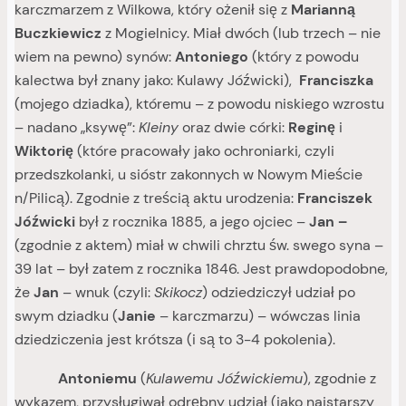
karczmarzem z Wilkowa, który ożenił się z
Marianną
Buczkiewicz
z Mogielnicy. Miał dwóch (lub trzech – nie
wiem na pewno) synów:
Antoniego
(który z powodu
kalectwa był znany jako: Kulawy Jóźwicki),
Franciszka
(mojego dziadka), któremu – z powodu niskiego wzrostu
– nadano „ksywę”:
Kleiny
oraz dwie córki:
Reginę
i
Wiktorię
(które pracowały jako ochroniarki, czyli
przedszkolanki, u sióstr zakonnych w Nowym Mieście
n/Pilicą). Zgodnie z treścią aktu urodzenia:
Franciszek
Jóźwicki
był z rocznika 1885, a jego ojciec –
Jan –
(zgodnie z aktem) miał w chwili chrztu św. swego syna –
39 lat – był zatem z rocznika 1846. Jest prawdopodobne,
że
Jan
– wnuk (czyli:
Skikocz
) odziedziczył udział po
swym dziadku (
Janie
– karczmarzu) – wówczas linia
dziedziczenia jest krótsza (i są to 3-4 pokolenia).
Antoniemu
(
Kulawemu Jóźwickiemu
), zgodnie z
wykazem, przysługiwał odrębny udział (jako najstarszy