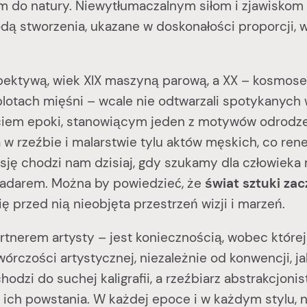
em do natury. Niewytłumaczalnym siłom i zjawisko
ą stworzenia, ukazane w doskonałości proporcji, w 
tywą, wiek XIX maszyną parową, a XX – kosmosem
lotach mięśni – wcale nie odtwarzali spotykanych 
kryciem epoki, stanowiącym jeden z motywów odrodze
w rzeźbie i malarstwie tylu aktów męskich, co rene
ję chodzi nam dzisiaj, gdy szukamy dla człowieka 
adarem. Można by powiedzieć, że
świat sztuki za
ę przed nią nieobjęta przestrzeń wizji i marzeń.
em artysty – jest koniecznością, wobec której st
rczości artystycznej, niezależnie od konwencji, ja
hodzi do suchej kaligrafii, a rzeźbiarz abstrakcjon
ich powstania. W każdej epoce i w każdym stylu, 