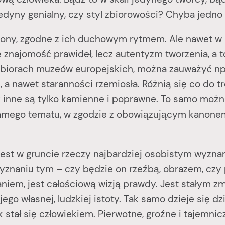
dyny genialny, czy styl zbiorowości? Chyba jedno 
y, zgodne z ich duchowym rytmem. Ale nawet w n
e znajomość prawideł, lecz autentyzm tworzenia, a t
zbiorach muzeów europejskich, można zauważyć np.
 a nawet staranności rzemiosła. Różnią się co do t
y inne są tylko kamienne i poprawne. To samo możn
mego tematu, w zgodzie z obowiązującym kanonem. 
t w gruncie rzeczy najbardziej osobistym wyznani
yznaniu tym – czy będzie on rzeźbą, obrazem, czy p
aniem, jest całościową wizją prawdy. Jest stałym zm
o własnej, ludzkiej istoty. Tak samo dzieje się dziś
 stał się człowiekiem. Pierwotne, groźne i tajemnic