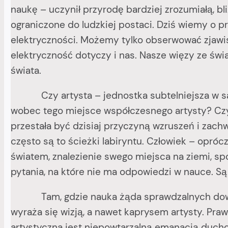
naukę – uczynił przyrodę bardziej zrozumiałą, bl
ograniczone do ludzkiej postaci. Dziś wiemy o pr
elektryczności. Możemy tylko obserwować zjawisk
elektryczność dotyczy i nas. Nasze więzy ze świ
świata.
Czy artysta – jednostka subtelniejsza w same
wobec tego miejsce współczesnego artysty? Czy 
przestała być dzisiaj przyczyną wzruszeń i zac
często są to ścieżki labiryntu. Człowiek – opró
światem, znalezienie swego miejsca na ziemi, spo
pytania, na które nie ma odpowiedzi w nauce. Są 
Tam, gdzie nauka żąda sprawdzalnych do
wyraża się wizją, a nawet kaprysem artysty. Pra
artystyczna jest niepowtarzalną emanacją duchow