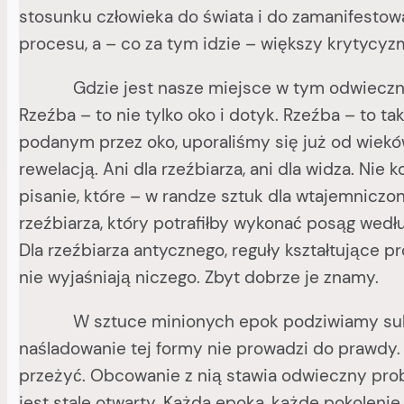
stosunku człowieka do świata i do zamanifestow
procesu, a – co za tym idzie – większy krytycyz
Gdzie jest nasze miejsce w tym odwiecznym zm
Rzeźba – to nie tylko oko i dotyk. Rzeźba – to 
podanym przez oko, uporaliśmy się już od wieków
rewelacją. Ani dla rzeźbiarza, ani dla widza. Nie
pisanie, które – w randze sztuk dla wtajemnicz
rzeźbiarza, który potrafiłby wykonać posąg wedł
Dla rzeźbiarza antycznego, reguły kształtujące pr
nie wyjaśniają niczego. Zbyt dobrze je znamy.
W sztuce minionych epok podziwiamy subtelnoś
naśladowanie tej formy nie prowadzi do prawdy. 
przeżyć. Obcowanie z nią stawia odwieczny probl
jest stale otwarty. Każda epoka, każde pokoleni