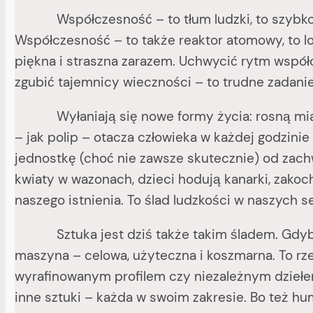
Współczesność – to tłum ludzki, to szybkość, 
Współczesność – to także reaktor atomowy, to lot
piękna i straszna zarazem. Uchwycić rytm współc
zgubić tajemnicy wieczności – to trudne zadanie
Wyłaniają się nowe formy życia: rosną miasta 
– jak polip – otacza człowieka w każdej godzinie 
jednostkę (choć nie zawsze skutecznie) od zachw
kwiaty w wazonach, dzieci hodują kanarki, zakoc
naszego istnienia. To ślad ludzkości w naszych s
Sztuka jest dziś także takim śladem. Gdybyśmy 
maszyna – celowa, użyteczna i koszmarna. To rz
wyrafinowanym profilem czy niezależnym dziełem
inne sztuki – każda w swoim zakresie. Bo też hum