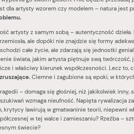
est dla artysty wzorem czy modelem – natura jest
roblemu.
artysty z samym sobą – autentyczność dzieła. Mo
 rzemiosła, ale dopóki nie znajdzie się formy adekw
chodzi całe życie, ale zdarzają się jednostki genialn
nie świata, jakim artysta piętnuje swą twórczość, j
ze i właściwy kierunek współczesności. Lecz to, co
zruszające.
Ciemne i zagubione są epoki, w któryc
dii – domaga się głośniej, niż jakikolwiek inny, 
oszukiwań wzmaga nieufność. Napięta rywalizacja z
, krytycy lawirują w gmatwaninie teorii, niepewni wł
 współczesnej w tej walce i zamieszaniu? Rzeźba – sz
zesnym świecie?