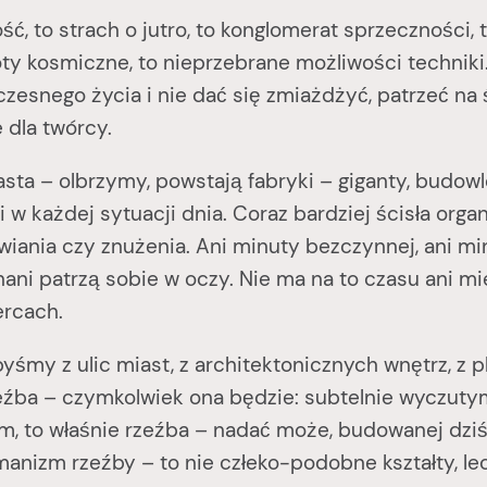
to strach o jutro, to konglomerat sprzeczności, 
y kosmiczne, to nieprzebrane możliwości techniki. Al
zesnego życia i nie dać się zmiażdżyć, patrzeć na 
 dla twórcy.
– olbrzymy, powstają fabryki – giganty, budowle
i w każdej sytuacji dnia. Coraz bardziej ścisła org
iania czy znużenia. Ani minuty bezczynnej, ani mi
hani patrzą sobie w oczy. Nie ma na to czasu ani m
ercach.
z ulic miast, z architektonicznych wnętrz, z plac
eźba – czymkolwiek ona będzie: subtelnie wyczuty
, to właśnie rzeźba – nadać może, budowanej dziś p
anizm rzeźby – to nie człeko-podobne kształty, lecz