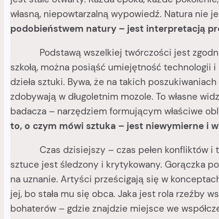
własną, niepowtarzalną wypowiedź. Natura nie j
podobieństwem natury – jest interpretacją p
Podstawą wszelkiej twórczości jest zgodność 
szkołą, można posiąść umiejętność technologii i
dzieła sztuki. Bywa, że na takich poszukiwaniach s
zdobywają w długoletnim mozole. To własne widze
badacza – narzędziem formującym właściwe oblic
to, o czym mówi sztuka – jest niewymierne i w
Czas dzisiejszy – czas pełen konfliktów i trage
sztuce jest śledzony i krytykowany. Gorączka p
na uznanie. Artyści prześcigają się w konceptach
jej, bo stała mu się obca. Jaka jest rola rzeźby
bohaterów – gdzie znajdzie miejsce we współc