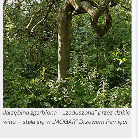
Jarzębina zgarbiona – „zaduszona” przez dzikie
wino – stała się w „MOGAR” Drzewem Pamięci