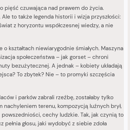
to pięść czuwająca nad prawem do życia.
e to także legenda historii i wizja przyszłości:
świat z horyzontu współczesnej wiedzy, a nie
 o kształtach niewiarygodnie śmiałych. Maszyna
anizacja społeczeństwa – jak gorset – chroni
nuty bezużytecznej. A jednak – kobiety układają
iejsca? To zbytek? Nie – to promyki szczęścia
ów i parków zabrali rzeźbę, zostałaby tylko
m nachyleniem terenu, kompozycją luźnych brył,
owszedniości, cechy ludzkie. Tak, jak czynią to
 pełnia głosu, jaki wydobyć z siebie zdoła