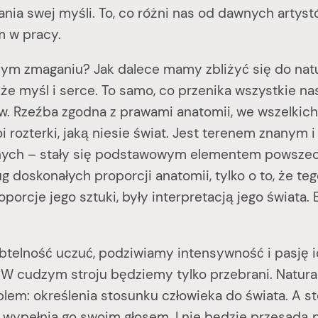
ania swej myśli. To, co różni nas od dawnych artys
m w pracy.
aganiu? Jak dalece mamy zbliżyć się do natury,
także myśl i serce. To samo, co przenika wszystkie 
. Rzeźba zgodna z prawami anatomii, we wszelkich w
 koi rozterki, jaką niesie świat. Jest terenem znany
onych – stały się podstawowym elementem powszech
ug doskonałych proporcji anatomii, tylko o to, że t
oporcje jego sztuki, były interpretacją jego świata.
ć uczuć, podziwiamy intensywność i pasję ich ż
W cudzym stroju będziemy tylko przebrani. Natura 
em: określenia stosunku człowieka do świata. A st
e, wypełnia go swoim głosem. I nie będzie przesad