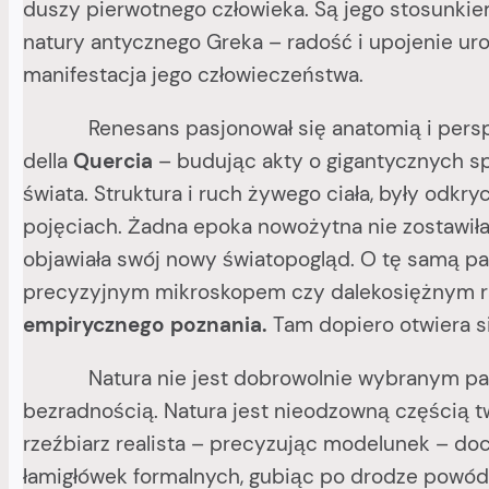
duszy pierwotnego człowieka. Są jego stosunki
natury antycznego Greka – radość i upojenie urod
manifestacja jego człowieczeństwa.
Renesans pasjonował się anatomią i perspek
della
Quercia
– budując akty o gigantycznych sp
świata. Struktura i ruch żywego ciała, były od
pojęciach. Żadna epoka nowożytna nie zostawiła 
objawiała swój nowy światopogląd. O tę samą pas
precyzyjnym mikroskopem czy dalekosiężnym r
empirycznego poznania.
Tam dopiero otwiera si
Natura nie jest dobrowolnie wybranym partner
bezradnością. Natura jest nieodzowną częścią twó
rzeźbiarz realista – precyzując modelunek – doc
łamigłówek formalnych, gubiąc po drodze powód 