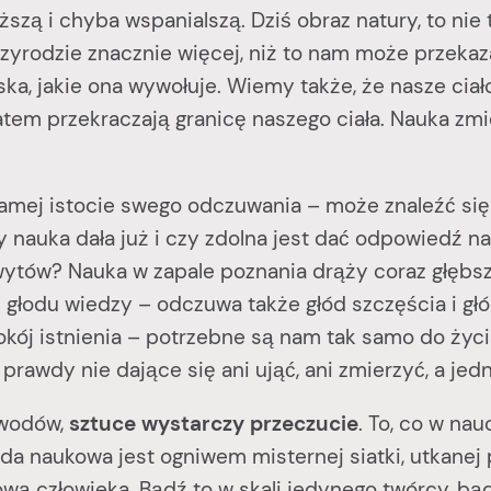
iższą i chyba wspanialszą. Dziś obraz natury, to ni
zyrodzie znacznie więcej, niż to nam może przekaza
a, jakie ona wywołuje. Wiemy także, że nasze ciało 
atem przekraczają granicę naszego ciała. Nauka zm
j istocie swego odczuwania – może znaleźć się 
nauka dała już i czy zdolna jest dać odpowiedź na
hwytów? Nauka w zapale poznania drąży coraz głębsz
cz głodu wiedzy – odczuwa także głód szczęścia i g
kój istnienia – potrzebne są nam tak samo do życia,
prawdy nie dające się ani ująć, ani zmierzyć, a jed
wodów,
sztuce wystarczy przeczucie
. To, co w na
wda naukowa jest ogniwem misternej siatki, utkane
ą człowieka. Bądź to w skali jedynego twórcy, bądź