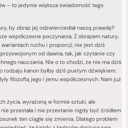
tów – to jedynie większa świadomość tego
 by obraz jej odzwierciedlał naszą prawdę?
nasze współczesne poczynania. Z obrazem natury,
ariantach ruchu i proporcji, nie jest dziś
m i przyswojonym od dawna, tak, jak czytanie czy
nego nauczania. Nie o to chodzi, że nie ma dziś
ego rodzaju kanon byłby dziś pustym dźwiękiem.
 Były filozofią jego i jemu współczesnych. Nam już
ycia, wyrażoną w formie sztuki, ale
nie przestała i nie przestanie nigdy być źródłem
osunek ten ciągle się zmienia. Dlatego problem
ą powiedzieć, że każdy z twórców dorzuca swą