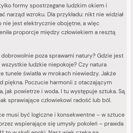
e tylko formy spostrzegane ludzkim okiem i
ć narząd wzroku. Dla przykładu: nikt nie widział
nie jest elektrycznie obojętne, a więc
ieniła proporcje między człowiekiem a resztą
dobrowolnie poza sprawami natury? Gdzie jest
 wszystkie ludzkie niepokoje? Czy natura
e tunele światła w mrokach niewiedzy. Jakże
łód piękna. Poczucie harmonii z otaczającym
 jak powietrze i woda. I tu występuje sztuka. Są
nak sprawiające człowiekowi radość lub ból.
uce musi być logiczne i konsekwentne – w sztuce
j przez wspierające się umysły pokoleń – prawda
 to w skali epoki. Nasz wiek czeka na