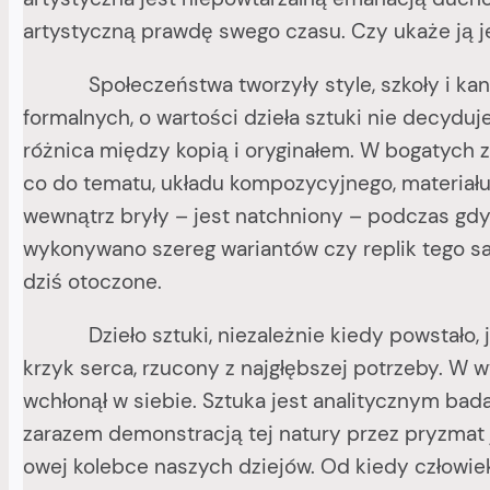
artystyczną prawdę swego czasu. Czy ukaże ją je
Społeczeństwa tworzyły style, szkoły i kanon
formalnych, o wartości dzieła sztuki nie decyduj
różnica między kopią i oryginałem. W bogatych 
co do tematu, układu kompozycyjnego, materiału,
wewnątrz bryły – jest natchniony – podczas gd
wykonywano szereg wariantów czy replik tego sa
dziś otoczone.
Dzieło sztuki, niezależnie kiedy powstało, jes
krzyk serca, rzucony z najgłębszej potrzeby. W w
wchłonął w siebie. Sztuka jest analitycznym bad
zarazem demonstracją tej natury przez pryzmat jeg
owej kolebce naszych dziejów. Od kiedy człowiek